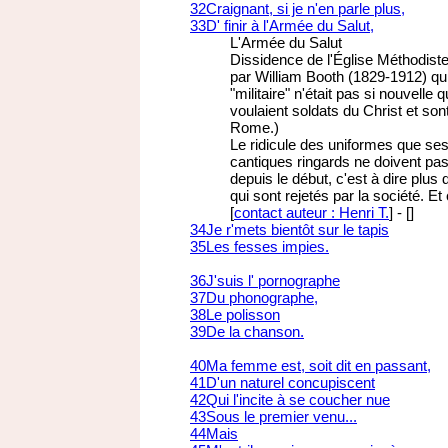
32
Craignant, si je n'en parle plus,
33
D' finir à l'Armée du Salut,
L'Armée du Salut
Dissidence de l'Église Méthodiste
par William Booth (1829-1912) qui 
"militaire" n'était pas si nouvelle
voulaient soldats du Christ et son
Rome.)
Le ridicule des uniformes que ses
cantiques ringards ne doivent pas f
depuis le début, c'est à dire plus
qui sont rejetés par la société. Et
[
contact auteur : Henri T.
]
-
[
]
34
Je r'mets bientôt sur le tapis
35
Les fesses impies.
36
J'suis l' pornographe
37
Du phonographe,
38
Le polisson
39
De la chanson.
40
Ma femme est, soit dit en passant,
41
D'un naturel concupiscent
42
Qui l'incite à se coucher nue
43
Sous le premier venu...
44
Mais