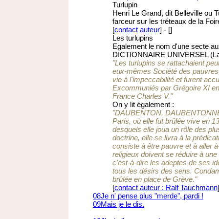
Turlupin
Henri Le Grand, dit Belleville ou T
farceur sur les tréteaux de la Foi
[
contact auteur
]
-
[
]
Les turlupins
Egalement le nom d'une secte au
DICTIONNAIRE UNIVERSEL (Lar
"Les turlupins se rattachaient pe
eux-mêmes Société des pauvres, 
vie à l'impeccabilité et furent ac
Excommuniés par Grégoire XI en 13
France Charles V."
On y lit également :
"DAUBENTON, DAUBENTONNE ou
Paris, où elle fut brûlée vive en 
desquels elle joua un rôle des plu
doctrine, elle se livra à la prédic
consiste à être pauvre et à aller 
religieux doivent se réduire à une
c'est-à-dire les adeptes de ses id
tous les désirs des sens. Conda
brûlée en place de Grève."
[
contact auteur : Ralf Tauchmann
08
Je n' pense plus "merde", pardi !
09
Mais je le dis.