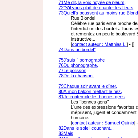
71
Me dit, la voix noyée de pleurs,
72
"S'il vous plaît de chanter les fleurs,
73
Qu'ell's poussent au moins rue Blond
Rue Blondel
Célèbre rue parisienne proche de
l'interdiction des bordels. Touri
et remontez un peu le boulevard S
instructive...
[
contact auteur : Matthias L.
]
-
[
]
74
Dans un bordel"
75
J'suis l' pornographe
76
Du phonographe,
77
Le polisson
78
De la chanson.
79
Chaque soir avant le dîner,
80
À mon balcon mettant le nez,
81
Je contemple les bonnes gens
Les ''bonnes gens''
L'une des expressions favorites de
méprisent, jugent et condamnent 
humaine.
[
contact auteur : Samuel Quinio
]
82
Dans le soleil couchant...
83
Mais