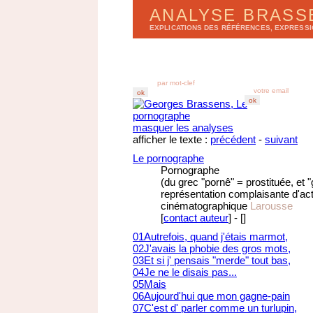
ANALYSE BRAS
EXPLICATIONS DES RÉFÉRENCES, EXPRESS
LISTE DES CHANSONS
BULLETIN D'ANA
par
a
lbums
r
e
cevez chez vous
par
t
itres
derniers enregistr
abonnez-vous au B
masquer les analyses
afficher le texte :
précédent
-
suivant
Le pornographe
Pornographe
(du grec "pornê" = prostituée, et 
représentation complaisante d'acte
cinématographique
Larousse
[
contact auteur
]
-
[
]
01
Autrefois, quand j'étais marmot,
02
J'avais la phobie des gros mots,
03
Et si j' pensais "merde" tout bas,
04
Je ne le disais pas...
05
Mais
06
Aujourd'hui que mon gagne-pain
07
C'est d' parler comme un turlupin,