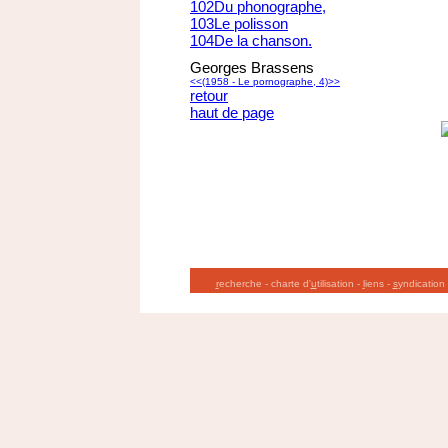
102
Du phonographe,
103
Le polisson
104
De la chanson.
Georges Brassens
<<
(1958 - Le pornographe, 4)
>>
retour
haut de page
r
echerche
-
charte d'
u
tilisation
-
l
iens
-
s
yndication