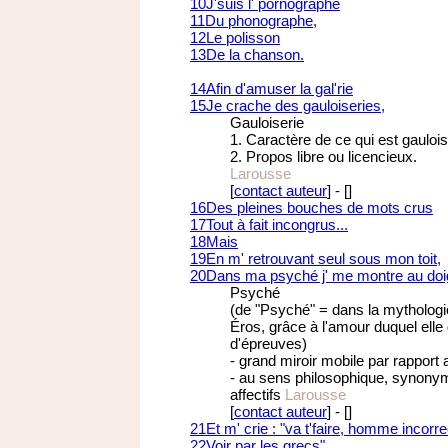
10
J'suis l' pornographe
11
Du phonographe,
12
Le polisson
13
De la chanson.
14
Afin d'amuser la gal'rie
15
Je crache des gauloiseries,
Gauloiserie
1. Caractère de ce qui est gaulois
2. Propos libre ou licencieux.
Larousse
[
contact auteur
]
-
[
]
16
Des pleines bouches de mots crus
17
Tout à fait incongrus...
18
Mais
19
En m' retrouvant seul sous mon toit,
20
Dans ma psyché j' me montre au doi
Psyché
(de "Psyché" = dans la mythologie
Éros, grâce à l'amour duquel elle
d'épreuves)
- grand miroir mobile par rapport 
- au sens philosophique, synonym
affectifs
Larousse
[
contact auteur
]
-
[
]
21
Et m' crie : "va t'faire, homme incorre
22
Voir par les grecs"