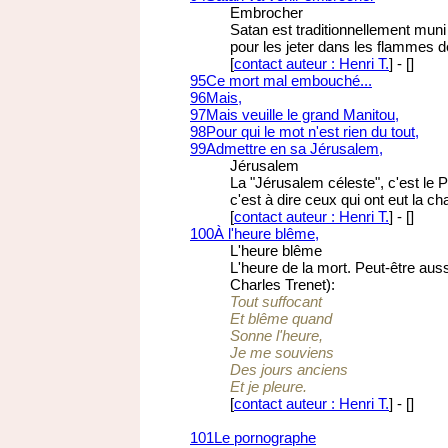
Embrocher
Satan est traditionnellement mun
pour les jeter dans les flammes de
[
contact auteur : Henri T.
]
-
[
]
95
Ce mort mal embouché...
96
Mais,
97
Mais veuille le grand Manitou,
98
Pour qui le mot n'est rien du tout,
99
Admettre en sa Jérusalem,
Jérusalem
La "Jérusalem céleste", c'est le P
c'est à dire ceux qui ont eut la c
[
contact auteur : Henri T.
]
-
[
]
100
À l'heure blême,
L'heure blême
L'heure de la mort. Peut-être aus
Charles Trenet):
Tout suffocant
Et blême quand
Sonne l'heure,
Je me souviens
Des jours anciens
Et je pleure.
[
contact auteur : Henri T.
]
-
[
]
101
Le pornographe