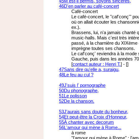
45
M'est-il permis, soyons sincères,
46
D'en parler au café-concert
Café-concert
Le café-concert, le "caf'conç'" po
où on allait écouter les chansonn
ex.).
Brassens, lui, n'a jamais chanté 
music-halls. Mais c'est très intér
passé, à la charnière du XIXème 
imprègne toutes ses chansons.
Le caf'conç' reviendra à la mode
Gauche, puis dans les années 70 
[
contact auteur : Henri T.
]
-
[
]
47
Sans dire qu'elle a, suraigu,
48
Le feu au cul ?
49
J'suis l' pornographe
50
Du phonographe,
51
Le polisson
52
De la chanson.
53
J'aurais sans doute du bonheur,
54
Et peut-être la Croix d'Honneur,
55
À chanter avec decorum
56
L'amour qui mène à Rome...
à rome
"l'amour qui mène à Rome" : l'amou