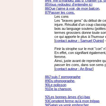
84
N' me d'mandez pas d' chanter ça, si
85
Vous redoutez d'entendre ici
86
Que j'aime à voir, de mon balcon,
87
Passer les cons.
Les cons
Les "braves gens" du début de ce 
injure. Résultat d'un coup classi
bois au language soutenu (polites
termes grossiers donne toute son 
ce qui apporte le plus à l'humou
[
contact auteur : Samuel Quinio
]
Finir la strophe sur le mot "con" n
En effet, con signifiant également
femme.
Ainsi, juste avant de reprendre qu'
passer les cons
, dans son sens p
[
contact auteur : An Braz
]
88
J'suis l' pornographe
89
Du phonographe,
90
Le polisson
91
De la chanson.
92
Les bonnes âmes d'ici-bas
93
Comptent ferme qu'à mon trépas
94
Satan va venir embrocher