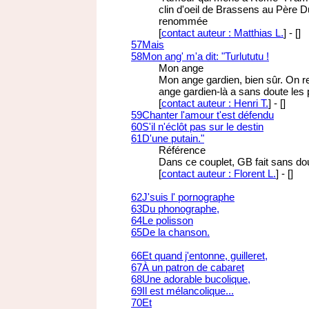
clin d'oeil de Brassens au Père D
renommée
[
contact auteur : Matthias L.
]
-
[
]
57
Mais
58
Mon ang' m'a dit: "Turlututu !
Mon ange
Mon ange gardien, bien sûr. On re
ange gardien-là a sans doute les 
[
contact auteur : Henri T.
]
-
[
]
59
Chanter l'amour t'est défendu
60
S'il n'éclôt pas sur le destin
61
D'une putain."
Référence
Dans ce couplet, GB fait sans do
[
contact auteur : Florent L.
]
-
[
]
62
J'suis l' pornographe
63
Du phonographe,
64
Le polisson
65
De la chanson.
66
Et quand j'entonne, guilleret,
67
À un patron de cabaret
68
Une adorable bucolique,
69
Il est mélancolique...
70
Et