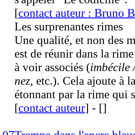
[
contact auteur : Bruno B
Les surprenantes rimes
Une qualité, et non des m
est de réunir dans la rime
à voir associés (
imbécile 
nez
, etc.). Cela ajoute à 
étonnant par la rime qui 
[
contact auteur
]
-
[
]
07
Trempe dans l'encre bleu