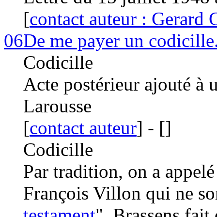
[
contact auteur : Gerard 
06
De me payer un codicille
Codicille
Acte postérieur ajouté à 
Larousse
[
contact auteur
]
-
[
]
Codicille
Par tradition, on a appel
François Villon qui ne so
testament
". Brassens fait