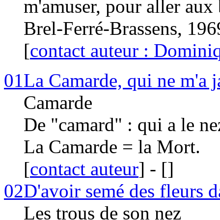
m'amuser, pour aller aux 
Brel-Ferré-Brassens, 196
[
contact auteur : Domini
01
La Camarde, qui ne m'a 
Camarde
De "camard" : qui a le ne
La Camarde = la Mort.
[
contact auteur
]
-
[
]
02
D'avoir semé des fleurs d
Les trous de son nez