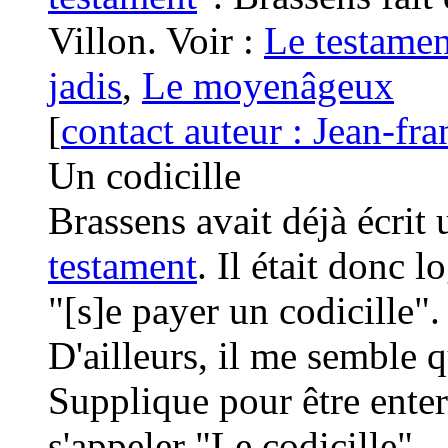
Villon. Voir :
Le testamen
jadis
,
Le moyenâgeux
[
contact auteur : Jean-fra
Un codicille
Brassens avait déjà écrit
testament
. Il était donc 
"[s]e payer un codicille".
D'ailleurs, il me semble q
Supplique pour être enter
s'appeler "Le codicille".