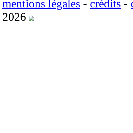
m
entions légales
-
cré
d
its
-
2026