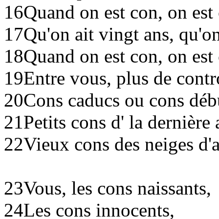
16
Quand on est con, on est 
17
Qu'on ait vingt ans, qu'o
18
Quand on est con, on est
19
Entre vous, plus de contr
20
Cons caducs ou cons débu
21
Petits cons d' la dernière 
22
Vieux cons des neiges d'a
23
Vous, les cons naissants,
24
Les cons innocents,