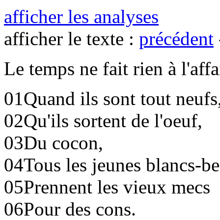
afficher les analyses
afficher le texte :
précédent
Le temps ne fait rien à l'affa
01
Quand ils sont tout neufs
02
Qu'ils sortent de l'oeuf,
03
Du cocon,
04
Tous les jeunes blancs-be
05
Prennent les vieux mecs
06
Pour des cons.