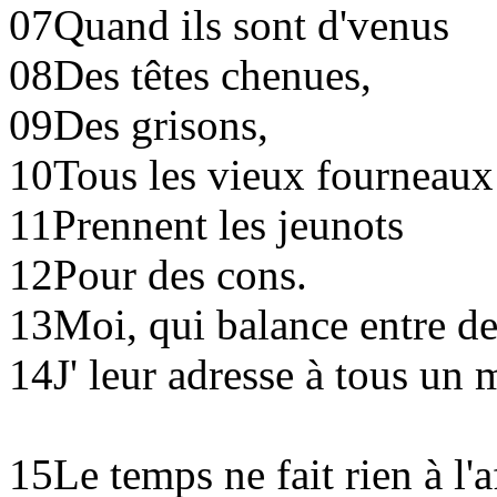
07
Quand ils sont d'venus
08
Des têtes chenues,
09
Des grisons,
10
Tous les vieux fourneaux
11
Prennent les jeunots
12
Pour des cons.
13
Moi, qui balance entre d
14
J' leur adresse à tous un 
15
Le temps ne fait rien à l'a