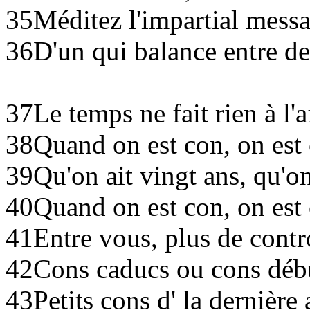
35
Méditez l'impartial mess
36
D'un qui balance entre de
37
Le temps ne fait rien à l'a
38
Quand on est con, on est 
39
Qu'on ait vingt ans, qu'o
40
Quand on est con, on est
41
Entre vous, plus de contr
42
Cons caducs ou cons débu
43
Petits cons d' la dernière 