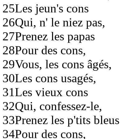
25
Les jeun's cons
26
Qui, n' le niez pas,
27
Prenez les papas
28
Pour des cons,
29
Vous, les cons âgés,
30
Les cons usagés,
31
Les vieux cons
32
Qui, confessez-le,
33
Prenez les p'tits bleus
34
Pour des cons,