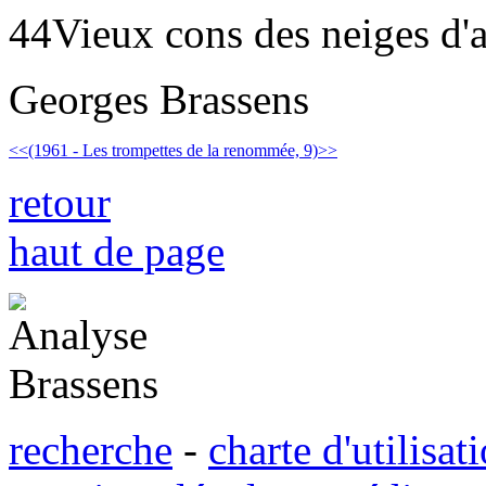
44
Vieux cons des neiges d'a
Georges Brassens
<<
(1961 - Les trompettes de la renommée, 9)
>>
retour
haut de page
r
echerche
-
charte d'
u
tilisat