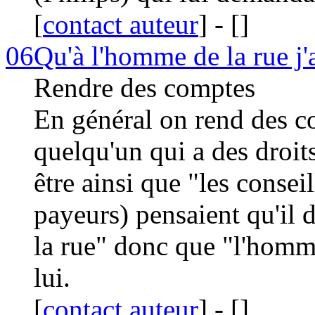
[
contact auteur
]
-
[
]
06
Qu'à l'homme de la rue j'
Rendre des comptes
En général on rend des c
quelqu'un qui a des droits
être ainsi que "les consei
payeurs) pensaient qu'il
la rue" donc que "l'homme
lui.
[
contact auteur
]
-
[
]