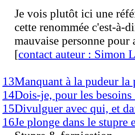
Je vois plutôt ici une ré
cette renommée c'est-à-di
mauvaise personne pour ap
[
contact auteur : Simon 
13
Manquant à la pudeur la 
14
Dois-je, pour les besoins d
15
Divulguer avec qui, et da
16
Je plonge dans le stupre e