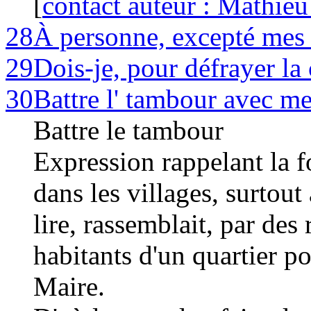
[
contact auteur : Mathieu
28
À personne, excepté mes 
29
Dois-je, pour défrayer la
30
Battre l' tambour avec mes
Battre le tambour
Expression rappelant la 
dans les villages, surtou
lire, rassemblait, par des
habitants d'un quartier po
Maire.