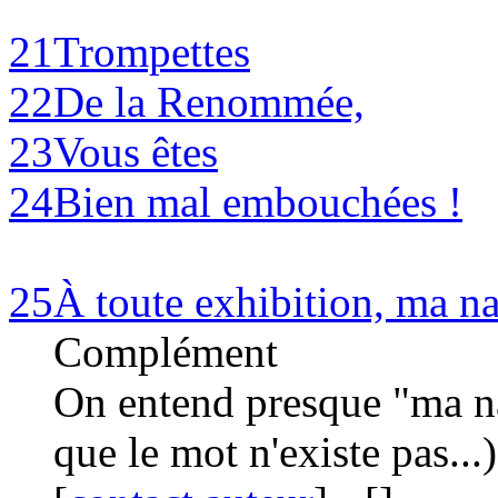
21
Trompettes
22
De la Renommée,
23
Vous êtes
24
Bien mal embouchées !
25
À toute exhibition, ma nat
Complément
On entend presque "ma na
que le mot n'existe pas...)