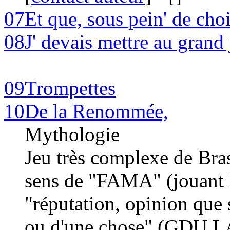
07
Et que, sous pein' de cho
08
J' devais mettre au grand 
09
Trompettes
10
De la Renommée,
Mythologie
Jeu très complexe de Bra
sens de "FAMA" (jouant l
"réputation, opinion que 
ou d'une chose"
(GDU L