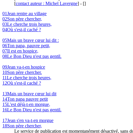
[
contact auteur : Michel Lavergne
]
-
[
]
01
Jean rentre au village
02
Son père chercher,
03
Le cherche trois heures,
04
Où s'est-il caché ?
05
Mais un brave cœur lui dit :
06
Ton papa, pauvre petit,
07
Il est en hospice,
08
Le Bon Dieu n'est pas gentil.
09
Jean va-t-en hospice
10
Son père chercher.
11
Le cherche trois heures,
12
Où s'est-il caché ?
13
Mais un brave cœur lui dit
14
Ton papa pauvre petit
15
L'est déjà-t-en morgue,
16
Le Bon Dieu n'est pas gentil.
17
Jean s'en va-t-en morgue
18
Son père chercher,
Le service de publication est momentanément désactivé, sans dou