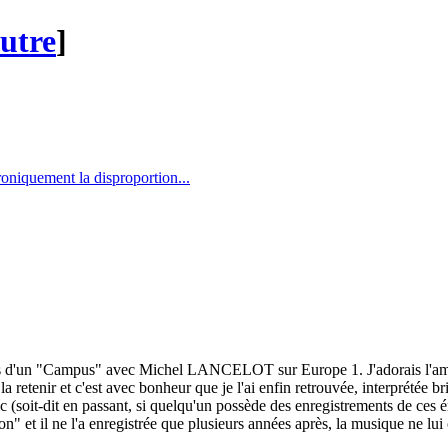
autre
]
roniquement la disproportion...
s d'un "Campus" avec Michel LANCELOT sur Europe 1. J'adorais l'ambia
 retenir et c'est avec bonheur que je l'ai enfin retrouvée, interprét
ic (soit-dit en passant, si quelqu'un possède des enregistrements de ces é
 et il ne l'a enregistrée que plusieurs années après, la musique ne lui co