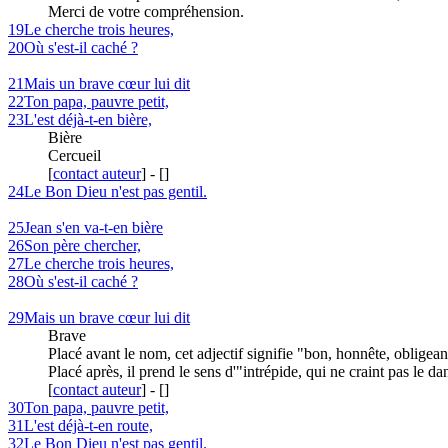
Merci de votre compréhension.
19
Le cherche trois heures,
20
Où s'est-il caché ?
21
Mais un brave cœur lui dit
22
Ton papa, pauvre petit,
23
L'est déjà-t-en bière,
Bière
Cercueil
[
contact auteur
]
-
[
]
24
Le Bon Dieu n'est pas gentil.
25
Jean s'en va-t-en bière
26
Son père chercher,
27
Le cherche trois heures,
28
Où s'est-il caché ?
29
Mais un brave cœur lui dit
Brave
Placé avant le nom, cet adjectif signifie "bon, honnête, obligean
Placé après, il prend le sens d'"intrépide, qui ne craint pas le da
[
contact auteur
]
-
[
]
30
Ton papa, pauvre petit,
31
L'est déjà-t-en route,
32
Le Bon Dieu n'est pas gentil.