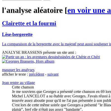
l'analyse aléatoire [
en
v
oir une 
Clairette et la fourmi
Lèse-bergerette
La comparaison de la bergerette avec la majesté peut aussi souligner i
ANALYSE BRASSENS présente un site ami :
masquer les analyses
afficher le texte :
précédent
-
suivant
Jean rentre au village
Cette chanson
Je me souviens que Georges a présenté cette chanson en 69 lor
Michel LANCELOT a su établir avec Georges. J'avais réussi à la
trouvée assez aboutie pour qu'il ne l'ai pas présentée à son publ
C'est lors de cette même soirée que Georges a présenté "le Blason"
plaisir", bref elle n'était pas assez "bandante".