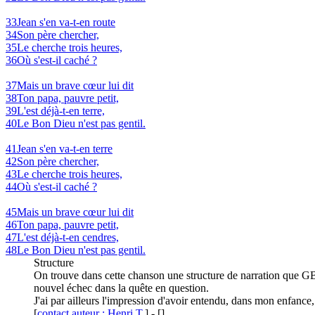
33
Jean s'en va-t-en route
34
Son père chercher,
35
Le cherche trois heures,
36
Où s'est-il caché ?
37
Mais un brave cœur lui dit
38
Ton papa, pauvre petit,
39
L'est déjà-t-en terre,
40
Le Bon Dieu n'est pas gentil.
41
Jean s'en va-t-en terre
42
Son père chercher,
43
Le cherche trois heures,
44
Où s'est-il caché ?
45
Mais un brave cœur lui dit
46
Ton papa, pauvre petit,
47
L'est déjà-t-en cendres,
48
Le Bon Dieu n'est pas gentil.
Structure
On trouve dans cette chanson une structure de narration que GB u
nouvel échec dans la quête en question.
J'ai par ailleurs l'impression d'avoir entendu, dans mon enfance,
[
contact auteur : Henri T.
]
-
[
]