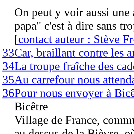
On peut y voir aussi une a
papa" c'est à dire sans tro
[
contact auteur : Stève F
33
Car, braillant contre les a
34
La troupe fraîche des cad
35
Au carrefour nous attenda
36
Pour nous envoyer à Bicê
Bicêtre
Village de France, commu
au dessus de la Bièvre, o