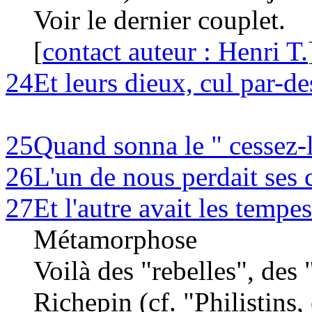
Voir le dernier couplet.
[
contact auteur : Henri T.
24
Et leurs dieux, cul par-de
25
Quand sonna le " cessez-l
26
L'un de nous perdait ses
27
Et l'autre avait les tempes
Métamorphose
Voilà des "rebelles", des
Richepin (cf. "Philistins,