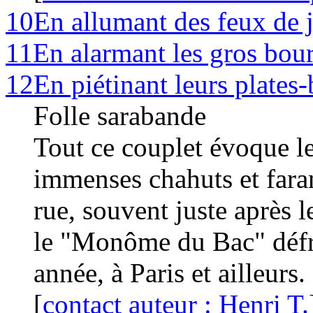
10
En allumant des feux de j
11
En alarmant les gros bour
12
En piétinant leurs plates
Folle sarabande
Tout ce couplet évoque l
immenses chahuts et faran
rue, souvent juste après 
le "Monôme du Bac" défr
année, à Paris et ailleurs.
[
contact auteur : Henri T.