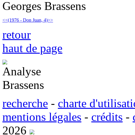
Georges Brassens
<<
(1976 - Don Juan, 4)
>>
retour
haut de page
r
echerche
-
charte d'
u
tilisat
m
entions légales
-
cré
d
its
-
2026