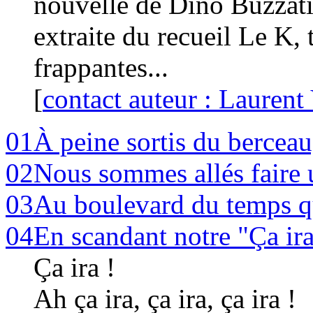
nouvelle de Dino Buzzati,
extraite du recueil
Le K
,
frappantes...
[
contact auteur : Laurent 
01
À peine sortis du berceau
02
Nous sommes allés faire 
03
Au boulevard du temps q
04
En scandant notre "Ça ir
Ça ira !
Ah ça ira, ça ira, ça ira !