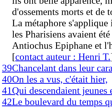
ils ont belle apparence, m
d'ossements morts et de t
La métaphore s'applique i
les Pharisiens avaient été
Antiochus Epiphane et l'he
[
contact auteur : Henri T.
39
Chancelant dans leur car
40
On les a vus, c'était hier,
41
Qui descendaient jeunes e
42
Le boulevard du temps qu