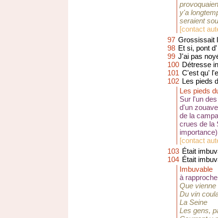
provoquaien
y'a longtem
seraient sou
[
contact aut
97
Grossissait 
98
Et si, pont d'
99
J'ai pas no
100
Détresse in
101
C'est qu' l
102
Les pieds 
Les pieds d
Sur l'un des
d'un zouave
de la campa
crues de la 
importance)
[
contact aut
103
Était imbuv
104
Était imbuv
Imbuvable
à rapproche
Que vienne 
Du vin coul
La Seine
Les gens, pa