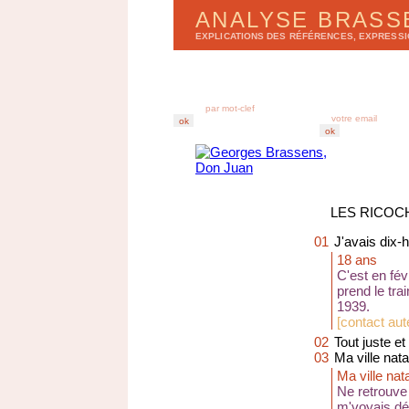
ANALYSE BRAS
EXPLICATIONS DES RÉFÉRENCES, EXPRESS
LISTE DES CHANSONS
BULLETIN D'ANA
par
a
lbums
r
e
cevez chez vous
par
t
itres
derniers enregistr
abonnez-vous au B
LES RICOC
01
J'avais dix-h
18 ans
C'est en fé
prend le tra
1939.
[
contact aut
02
Tout juste et
03
Ma ville nata
Ma ville nat
Ne retrouve
m'voyais déj