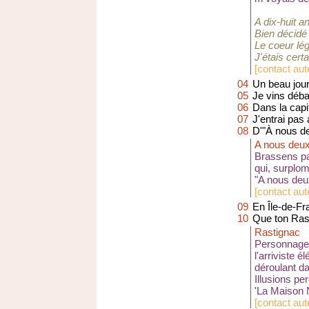
A dix-huit a
Bien décidé
Le coeur lé
J'étais cert
[
contact aut
04
Un beau jour
05
Je vins déb
06
Dans la capi
07
J'entrai pas 
08
D'"À nous de
A nous deux,
Brassens pa
qui, surplom
"A nous deu
[
contact aut
09
En Île-de-Fr
10
Que ton Ras
Rastignac
Personnage 
l'arriviste 
déroulant da
Illusions pe
'La Maison N
[
contact aut