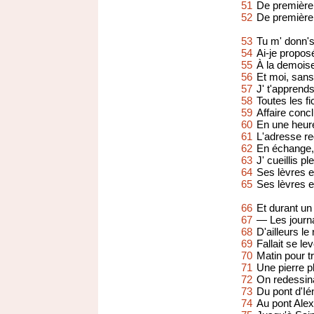
51
De première 
52
De première 
53
Tu m' donn's
54
Ai-je propos
55
À la demoisel
56
Et moi, sans
57
J' t'apprends
58
Toutes les fi
59
Affaire conc
60
En une heure
61
L'adresse re
62
En échange,
63
J' cueillis pl
64
Ses lèvres 
65
Ses lèvres 
66
Et durant u
67
— Les journ
68
D'ailleurs le
69
Fallait se le
70
Matin pour t
71
Une pierre pl
72
On redessin
73
Du pont d'Ié
74
Au pont Ale