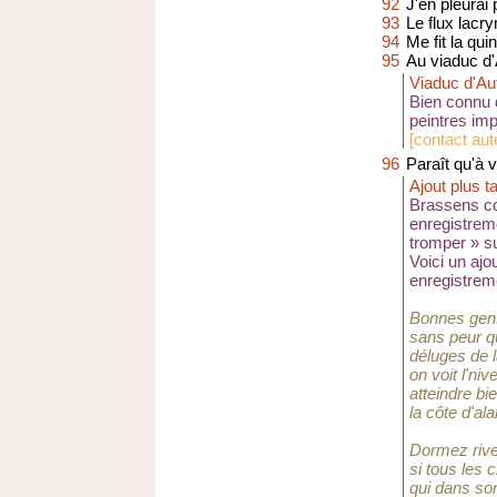
92
J'en pleurai
93
Le flux lacr
94
Me fit la qui
95
Au viaduc d'
Viaduc d'Aut
Bien connu d
peintres im
[
contact aut
96
Paraît qu'à v
Ajout plus ta
Brassens con
enregistreme
tromper » s
Voici un ajou
enregistreme
Bonnes gen
sans peur 
déluges de 
on voit l'ni
atteindre bie
la côte d'al
Dormez rive
si tous les 
qui dans son