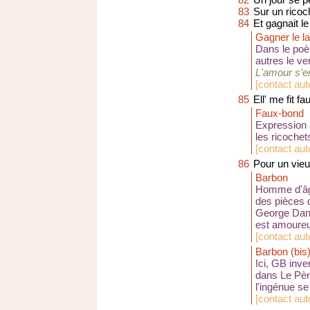
83
Sur un ricoc
84
Et gagnait le
Gagner le l
Dans le poèm
autres le ve
L'amour s'e
[
contact aut
85
Ell' me fit f
Faux-bond
Expression 
les ricochet
[
contact aut
86
Pour un vieu
Barbon
Homme d'âge
des pièces d
George Dand
est amoureu
[
contact aute
Barbon (bis
Ici, GB inv
dans
Le Père
l'ingénue se
[
contact aute