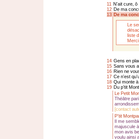
11
N'ait cure, ô
12
De ma concu
13
De ma conc
Le se
désac
liste
Merci
14
Gens en pla
15
Sans vous a
16
Rien ne vou
17
Ce n'est qu'
18
Qui monte à 
19
Du p'tit Mon
Le Petit Mo
Théâtre pari
arrondissem
[
contact aut
P'tit Montp
Il me sembl
majuscule à p
mon avis bel
voulu ainsi 