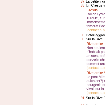
87
La petite ing
88
Un Crésus v
Crésus
Roi de Lydie
Turquie, sur
immensément 
fameux Pact
[
contact aute
89
Détail aggra
90
Sur la Rive D
Rive droite
Non seulement
n'habitait p
artistes, po
donzelle cha
commet une 
[
contact aute
Rive droite 
Le pont Mira
quittaient?) 
bourgeois sur
vivait sur la
[
contact aut
91
Sur la Rive D