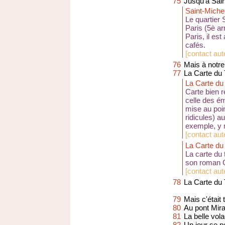
75
Jusqu'à Sain
Saint-Miche
Le quartier 
Paris (5è ar
Paris, il es
cafés.
[
contact aut
76
Mais à notre
77
La Carte du 
La Carte du
Carte bien r
celle des é
mise au poin
ridicules) a
exemple, y m
[
contact aute
La Carte du
La carte du
son roman C
[
contact aut
78
La Carte du 
79
Mais c'était 
80
Au pont Mir
81
La belle vol
82
Un jour se p