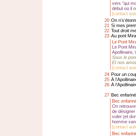
vers "qui mon
début où il
[
contact aut
20
On n's'étonn
21
Si mes prem
22
Tout droit m
23
Au pont Mir
Le Pont Mi
Le Pont Mir
Apollinaire, 
Sous le pon
Et nos amo
[
contact aut
24
Pour un cou
25
À l'Apollinair
26
À l'Apollinair
27
Bec enfariné
Bec enfarin
On retrouve
de désigner
voler (et do
homme sans
[
contact aut
Bec enfarin