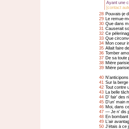
Ayant une co
[
contact au
28
Pouvais-je d
29
Le remue-m
30
Que dans mo
31
Causerait s
32
Ce pélerinag
33
Que circonv
34
Mon coeur i
35
Allait faire 
36
Tomber amo
37
De sa toute 
38
Mière parisi
39
Mière parisi
40
N'anticipons
41
Sur la berge
42
Tout contre u
43
La belle tâch
44
D' fair' des 
45
D'un' main m
46
Moi, dans c
47
— Je n' dis 
48
En bombant l
49
L'air avant
50
J'étais à ce 