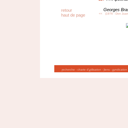
Georges Bra
retour
<<
(1976 - Don Juan
haut de page
r
echerche
-
charte d'
u
tilisation
-
l
iens
-
s
yndication