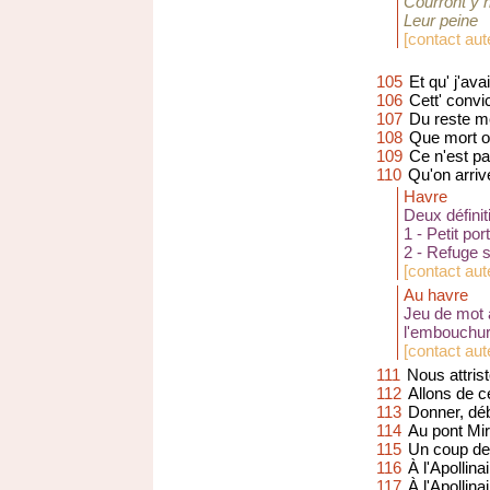
Courront y 
Leur peine
[
contact aut
105
Et qu' j'ava
106
Cett' convic
107
Du reste m
108
Que mort o
109
Ce n'est p
110
Qu'on arriv
Havre
Deux définit
1 - Petit por
2 - Refuge sû
[
contact aut
Au havre
Jeu de mot a
l'embouchur
[
contact aut
111
Nous attris
112
Allons de c
113
Donner, dé
114
Au pont Mi
115
Un coup de
116
À l'Apollinai
117
À l'Apollinai