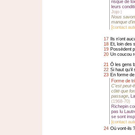
risque de t
leurs condi
Jojo
:
Nous savons
manque d'i
[
contact aute
17
Ils n'ont au
18
Et, loin des
19
Possèdent po
20
Un coucou rég
21
Ô les gens b
22
Si haut qu'il
23
En forme de 
Forme de tr
C'est peut-ê
côté que fo
passage
, L
(1968-70)
Richepin con
pas lu Laut
se sont ins
[
contact aute
24
Où vont-ils ?