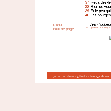
37
Regardez-les
38
Rien de vous
39
Et le peu qui
40
Les bourgeoi
Jean Richepi
retour
<<
(1969 - La religie
haut de page
r
echerche
-
charte d'
u
tilisation
-
l
iens
-
s
yndication