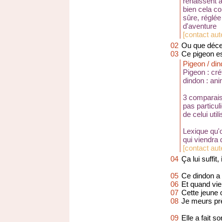
renaissent au
bien cela co
sûre, réglée 
d'aventure
[
contact aut
02
Ou que décem
03
Ce pigeon es
Pigeon / din
Pigeon : cré
dindon : ani
3 comparais
pas particul
de celui utili
Lexique qu'o
qui viendra d
[
contact aut
04
Ça lui suffit
05
Ce dindon a 
06
Et quand vie
07
Cette jeune o
08
Je meurs prè
09
Elle a fait s