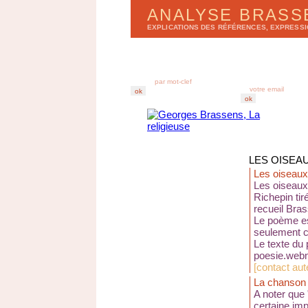
ANALYSE BRAS
EXPLICATIONS DES RÉFÉRENCES, EXPRESS
LISTE DES CHANSONS
BULLETIN D'ANA
par
a
lbums
r
e
cevez chez vous
par
t
itres
derniers enregistr
abonnez-vous au B
LES OISEA
Les oiseau
Les oiseau
Richepin tir
recueil Bra
Le poème es
seulement c
Le texte du 
poesie.webn
[
contact aute
La chanson
A noter que
certaine imp