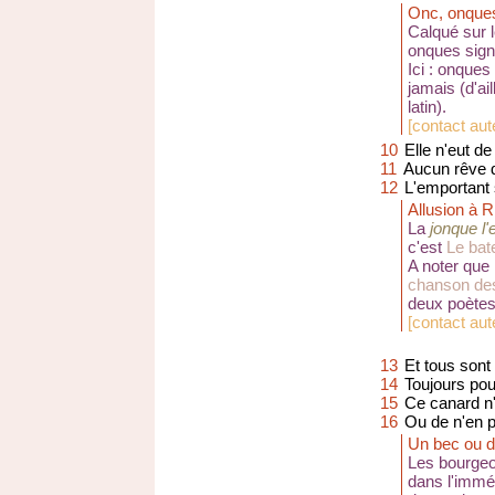
Onc, onque
Calqué sur l
onques signi
Ici : onques
jamais (d'ai
latin).
[
contact aute
10
Elle n'eut de
11
Aucun rêve d
12
L'emportant 
Allusion à 
La
jonque l
c'est
Le bat
A noter que
chanson de
deux poètes
[
contact aute
13
Et tous sont 
14
Toujours pou
15
Ce canard n'
16
Ou de n'en p
Un bec ou 
Les bourgeoi
dans l'immé