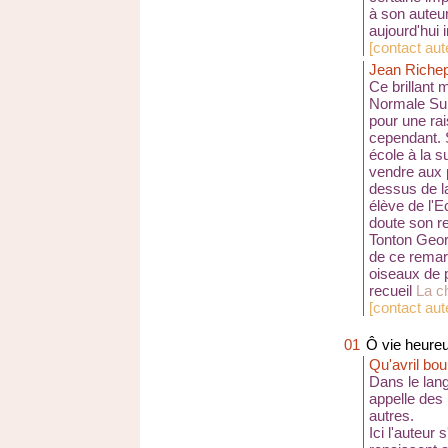
à son auteur
aujourd'hui i
[
contact aute
Jean Richep
Ce brillant 
Normale Sup
pour une rai
cependant. S
école à la su
vendre aux 
dessus de la
élève de l'E
doute son re
Tonton Geor
de ce remar
oiseaux de
recueil
La c
[
contact aut
01
Ô vie heureu
Qu'avril bo
Dans le lan
appelle des
autres.
Ici l'auteur